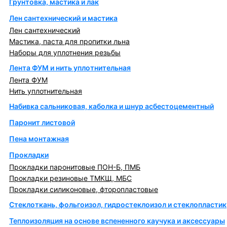
Грунтовка, мастика и лак
Лен сантехнический и мастика
Лен сантехнический
Мастика, паста для пропитки льна
Наборы для уплотнения резьбы
Лента ФУМ и нить уплотнительная
Лента ФУМ
Нить уплотнительная
Набивка сальниковая, каболка и шнур асбестоцементный
Паронит листовой
Пена монтажная
Прокладки
Прокладки паронитовые ПОН-Б, ПМБ
Прокладки резиновые ТМКЩ, МБС
Прокладки силиконовые, фторопластовые
Стеклоткань, фольгоизол, гидростеклоизол и стеклопластик
Теплоизоляция на основе вспененного каучука и аксессуары