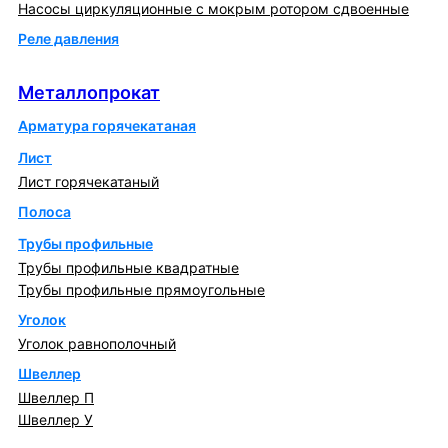
Насосы циркуляционные с мокрым ротором сдвоенные
Реле давления
Металлопрокат
Металлопрокат
Арматура горячекатаная
Лист
Лист горячекатаный
Полоса
Трубы профильные
Трубы профильные квадратные
Трубы профильные прямоугольные
Уголок
Уголок равнополочный
Швеллер
Швеллер П
Швеллер У
Котлы и горелки