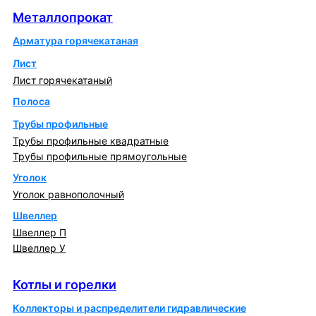
Металлопрокат
Арматура горячекатаная
Лист
Лист горячекатаный
Полоса
Трубы профильные
Трубы профильные квадратные
Трубы профильные прямоугольные
Уголок
Уголок равнополочный
Швеллер
Швеллер П
Швеллер У
Котлы и горелки
Котлы и горелки
Коллекторы и распределители гидравлические