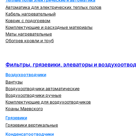
Автоматика для электрических теплых полов
Кабель нагревательный
Коврик с подогревом
Комплектующие и расходные материалы
Маты нагревательные
Обогрев кровли и труб
Фильтры, грязевики, элеваторы и
воздухоотводчики
Фильтры, грязевики, элеваторы и воздухоотво
Воздухоотводчики
Вантузы
Воздухоотводчики автоматические
Воздухоотводчики ручные
Комплектующие для воздухоотводчиков
Краны Маевского
Грязевики
Грязевики вертикальные
Конденсатоотводчики