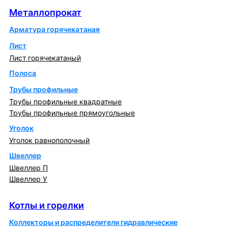
Металлопрокат
Арматура горячекатаная
Лист
Лист горячекатаный
Полоса
Трубы профильные
Трубы профильные квадратные
Трубы профильные прямоугольные
Уголок
Уголок равнополочный
Швеллер
Швеллер П
Швеллер У
Котлы и горелки
Котлы и горелки
Коллекторы и распределители гидравлические