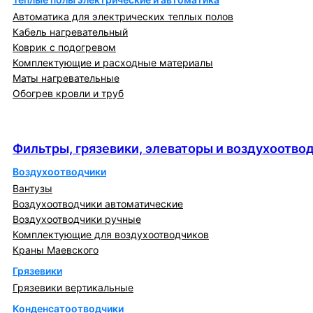
Автоматика для электрических теплых полов
Кабель нагревательный
Коврик с подогревом
Комплектующие и расходные материалы
Маты нагревательные
Обогрев кровли и труб
Фильтры, грязевики, элеваторы и
воздухоотводчики
Фильтры, грязевики, элеваторы и воздухоотво
Воздухоотводчики
Вантузы
Воздухоотводчики автоматические
Воздухоотводчики ручные
Комплектующие для воздухоотводчиков
Краны Маевского
Грязевики
Грязевики вертикальные
Конденсатоотводчики