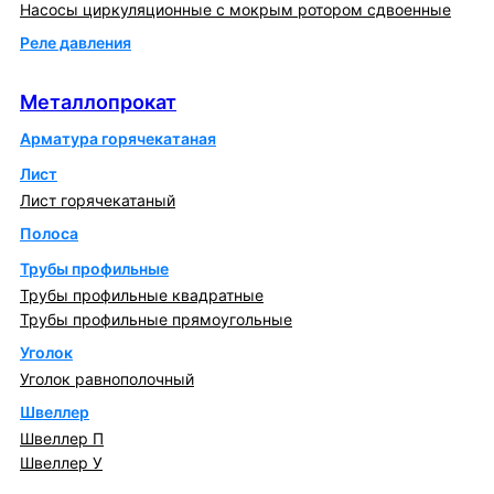
Насосы циркуляционные с мокрым ротором сдвоенные
Реле давления
Металлопрокат
Металлопрокат
Арматура горячекатаная
Лист
Лист горячекатаный
Полоса
Трубы профильные
Трубы профильные квадратные
Трубы профильные прямоугольные
Уголок
Уголок равнополочный
Швеллер
Швеллер П
Швеллер У
Котлы и горелки