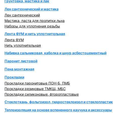
Грунтовка, мастика и лак
Лен сантехнический и мастика
Лен сантехнический
Мастика, паста для пропитки льна
Наборы для уплотнения резьбы
Лента ФУМ и нить уплотнительная
Лента ФУМ
Нить уплотнительная
Набивка сальниковая, каболка и шнур асбестоцементный
Паронит листовой
Пена монтажная
Прокладки
Прокладки паронитовые ПОН-Б, ПМБ
Прокладки резиновые ТМКЩ, МБС
Прокладки силиконовые, фторопластовые
Стеклоткань, фольгоизол, гидростеклоизол и стеклопластик
Теплоизоляция на основе вспененного каучука и аксессуары