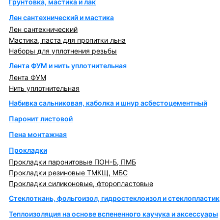
Грунтовка, мастика и лак
Лен сантехнический и мастика
Лен сантехнический
Мастика, паста для пропитки льна
Наборы для уплотнения резьбы
Лента ФУМ и нить уплотнительная
Лента ФУМ
Нить уплотнительная
Набивка сальниковая, каболка и шнур асбестоцементный
Паронит листовой
Пена монтажная
Прокладки
Прокладки паронитовые ПОН-Б, ПМБ
Прокладки резиновые ТМКЩ, МБС
Прокладки силиконовые, фторопластовые
Стеклоткань, фольгоизол, гидростеклоизол и стеклопластик
Теплоизоляция на основе вспененного каучука и аксессуары