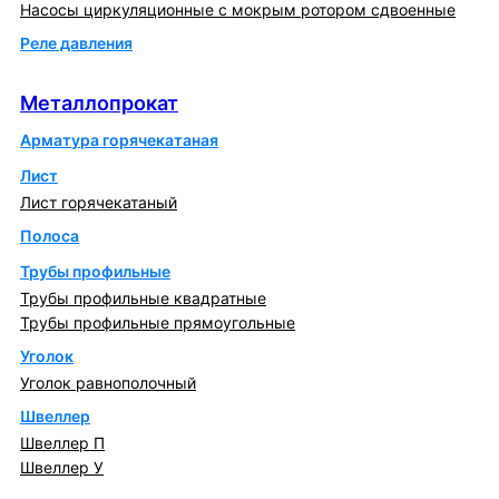
Насосы циркуляционные с мокрым ротором сдвоенные
Реле давления
Металлопрокат
Металлопрокат
Арматура горячекатаная
Лист
Лист горячекатаный
Полоса
Трубы профильные
Трубы профильные квадратные
Трубы профильные прямоугольные
Уголок
Уголок равнополочный
Швеллер
Швеллер П
Швеллер У
Котлы и горелки