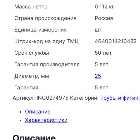
разъемная
Масса нетто
0.112 кг
белая
Страна происхождения
Россия
Дн
25х1"
Единица измерения
шт
ВР
Штрих-код на одну ТМЦ
4640014210482
RTP
(РосТурПласт)
Срок службы
50 лет
10617
Гарантия производителя
5 лет
Диаметр, мм
25
Гарантия
5 лет
Артикул:
ING0274975
Категории:
Трубы и фитин
Описание
Характеристики
Описание