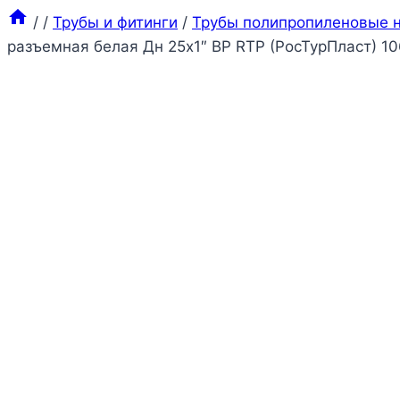
/
/
Трубы и фитинги
/
Трубы полипропиленовые н
разъемная белая Дн 25х1″ ВР RTP (РосТурПласт) 10