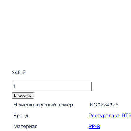
245
₽
Количество
товара
В корзину
Муфта
Номенклатурный номер
ING0274975
PP-
Бренд
Ростурпласт-RT
R
комбинированная
Материал
PP-R