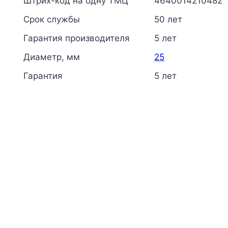
Штрих-код на одну ТМЦ
4640014210482
Срок службы
50 лет
Гарантия производителя
5 лет
Диаметр, мм
25
Гарантия
5 лет
Кран шаровой PP-R белый Дн 20 
VALFEX 20255020R