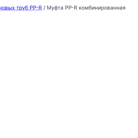
новых труб PP-R
/
Муфта PP-R комбинированная