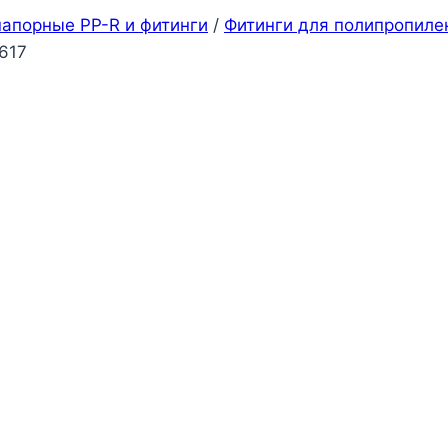
апорные PP-R и фитинги
/
Фитинги для полипропиле
617