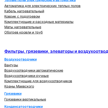
Автоматика для электрических теплых полов
Кабель нагревательный
Коврик с подогревом
Комплектующие и расходные материалы
Маты нагревательные
Обогрев кровли и труб
Фильтры, грязевики, элеваторы и
воздухоотводчики
Фильтры, грязевики, элеваторы и воздухоотво
Воздухоотводчики
Вантузы
Воздухоотводчики автоматические
Воздухоотводчики ручные
Комплектующие для воздухоотводчиков
Краны Маевского
Грязевики
Грязевики вертикальные
Конденсатоотводчики