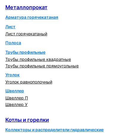
Металлопрокат
Арматура горячекатаная
Лист
Лист горячекатаный
Полоса
Трубы профильные
Трубы профильные квадратные
Трубы профильные прямоугольные
Уголок
Уголок равнополочный
Швеллер
Швеллер П
Швеллер У
Котлы и горелки
Котлы и горелки
Коллекторы и распределители гидравлические