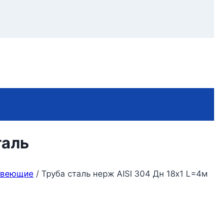
таль
авеющие
/
Труба сталь нерж AISI 304 Дн 18х1 L=4м