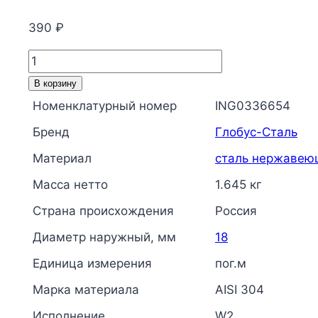
390
₽
Количество
товара
В корзину
Труба
Номенклатурный номер
ING0336654
сталь
Бренд
Глобус-Сталь
нерж
AISI
Материал
сталь нержавею
304
Масса нетто
1.645 кг
Дн
Страна происхождения
Россия
18х1
L=4м
Диаметр наружный, мм
18
W2
Единица измерения
пог.м
Глобус-
Сталь
Марка материала
AISI 304
Исполнение
W2