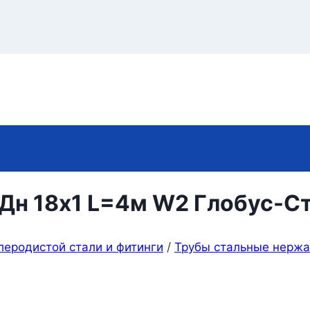
 Дн 18х1 L=4м W2 Глобус-С
леродистой стали и фитинги
/
Трубы стальные нерж