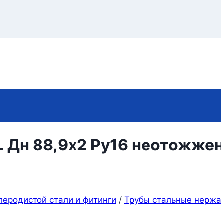
L Дн 88,9х2 Ру16 неотожже
леродистой стали и фитинги
/
Трубы стальные нерж