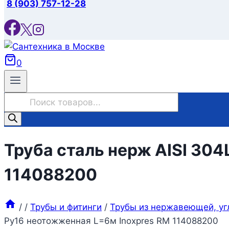
8 (903) 757-12-28
0
Поиск
товаров
Труба сталь нерж AISI 304
114088200
/
/
Трубы и фитинги
/
Трубы из нержавеющей, уг
Ру16 неотожженная L=6м Inoxpres RM 114088200