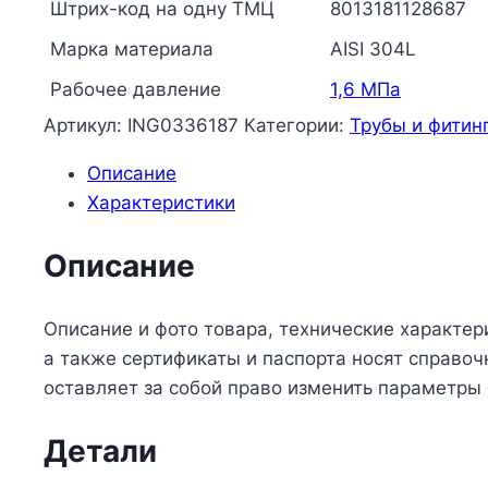
Inoxpres
Штрих-код на одну ТМЦ
8013181128687
RM
Марка материала
AISI 304L
114088200
Рабочее давление
1,6 МПа
Артикул:
ING0336187
Категории:
Трубы и фитин
Описание
Характеристики
Описание
Описание и фото товара, технические характер
а также сертификаты и паспорта носят справо
оставляет за собой право изменить параметры
Детали