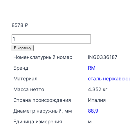
8578
₽
Количество
товара
В корзину
Труба
Номенклатурный номер
ING0336187
сталь
Бренд
RM
нерж
AISI
Материал
сталь нержавею
304L
Масса нетто
4.352 кг
Дн
Страна происхождения
Италия
88,9х2
Ру16
Диаметр наружный, мм
88,9
неотожженная
Единица измерения
м
L=6м