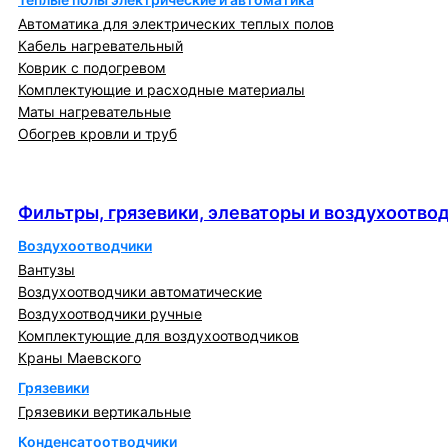
Автоматика для электрических теплых полов
Кабель нагревательный
Коврик с подогревом
Комплектующие и расходные материалы
Маты нагревательные
Обогрев кровли и труб
Фильтры, грязевики, элеваторы и
воздухоотводчики
Фильтры, грязевики, элеваторы и воздухоотво
Воздухоотводчики
Вантузы
Воздухоотводчики автоматические
Воздухоотводчики ручные
Комплектующие для воздухоотводчиков
Краны Маевского
Грязевики
Грязевики вертикальные
Конденсатоотводчики