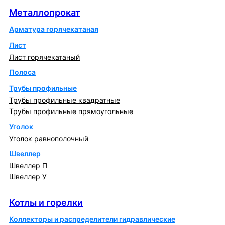
Металлопрокат
Арматура горячекатаная
Лист
Лист горячекатаный
Полоса
Трубы профильные
Трубы профильные квадратные
Трубы профильные прямоугольные
Уголок
Уголок равнополочный
Швеллер
Швеллер П
Швеллер У
Котлы и горелки
Котлы и горелки
Коллекторы и распределители гидравлические