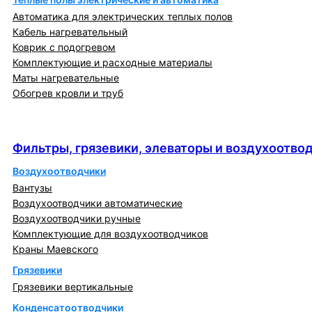
Автоматика для электрических теплых полов
Кабель нагревательный
Коврик с подогревом
Комплектующие и расходные материалы
Маты нагревательные
Обогрев кровли и труб
Фильтры, грязевики, элеваторы и
воздухоотводчики
Фильтры, грязевики, элеваторы и воздухоотво
Воздухоотводчики
Вантузы
Воздухоотводчики автоматические
Воздухоотводчики ручные
Комплектующие для воздухоотводчиков
Краны Маевского
Грязевики
Грязевики вертикальные
Конденсатоотводчики