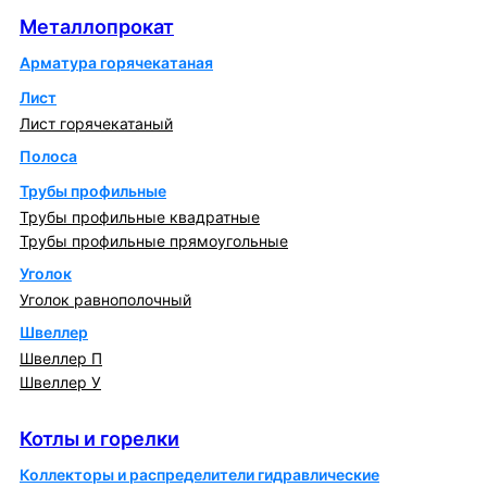
Металлопрокат
Арматура горячекатаная
Лист
Лист горячекатаный
Полоса
Трубы профильные
Трубы профильные квадратные
Трубы профильные прямоугольные
Уголок
Уголок равнополочный
Швеллер
Швеллер П
Швеллер У
Котлы и горелки
Котлы и горелки
Коллекторы и распределители гидравлические