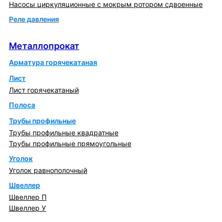
Насосы циркуляционные с мокрым ротором сдвоенные
Реле давления
Металлопрокат
Металлопрокат
Арматура горячекатаная
Лист
Лист горячекатаный
Полоса
Трубы профильные
Трубы профильные квадратные
Трубы профильные прямоугольные
Уголок
Уголок равнополочный
Швеллер
Швеллер П
Швеллер У
Котлы и горелки