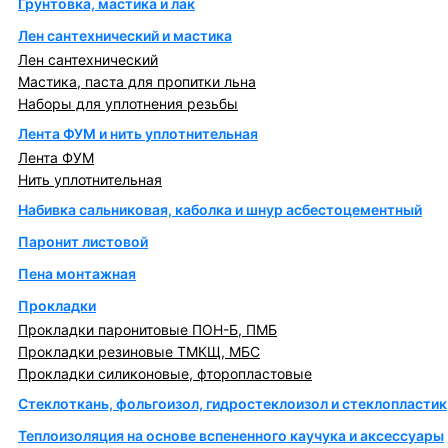
Грунтовка, мастика и лак
Лен сантехнический и мастика
Лен сантехнический
Мастика, паста для пропитки льна
Наборы для уплотнения резьбы
Лента ФУМ и нить уплотнительная
Лента ФУМ
Нить уплотнительная
Набивка сальниковая, каболка и шнур асбестоцементный
Паронит листовой
Пена монтажная
Прокладки
Прокладки паронитовые ПОН-Б, ПМБ
Прокладки резиновые ТМКЩ, МБС
Прокладки силиконовые, фторопластовые
Стеклоткань, фольгоизол, гидростеклоизол и стеклопластик
Теплоизоляция на основе вспененного каучука и аксессуары