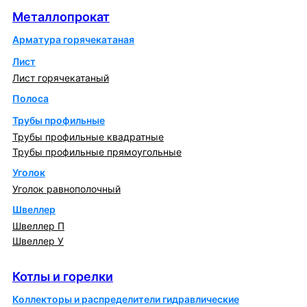
Металлопрокат
Арматура горячекатаная
Лист
Лист горячекатаный
Полоса
Трубы профильные
Трубы профильные квадратные
Трубы профильные прямоугольные
Уголок
Уголок равнополочный
Швеллер
Швеллер П
Швеллер У
Котлы и горелки
Котлы и горелки
Коллекторы и распределители гидравлические