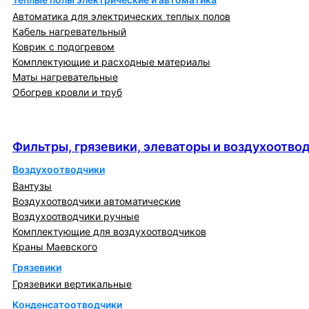
Автоматика для электрических теплых полов
Кабель нагревательный
Коврик с подогревом
Комплектующие и расходные материалы
Маты нагревательные
Обогрев кровли и труб
Фильтры, грязевики, элеваторы и
воздухоотводчики
Фильтры, грязевики, элеваторы и воздухоотво
Воздухоотводчики
Вантузы
Воздухоотводчики автоматические
Воздухоотводчики ручные
Комплектующие для воздухоотводчиков
Краны Маевского
Грязевики
Грязевики вертикальные
Конденсатоотводчики