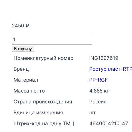
2450
₽
Количество
товара
В корзину
Труба
Номенклатурный номер
ING1297619
PP-
Бренд
Ростурпласт-RT
RGF
белая
Материал
PP-RGF
арм
Масса нетто
4.885 кг
стекловолокном
Страна происхождения
Россия
Дн
63х8,6
Единица измерения
шт
Ру20
Штрих-код на одну ТМЦ
4640014210147
SDR7,4