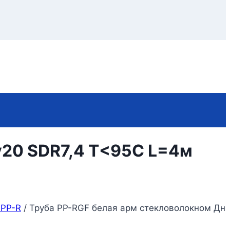
у20 SDR7,4 Т<95С L=4м
 PP-R
/
Труба PP-RGF белая арм стекловолокном Дн