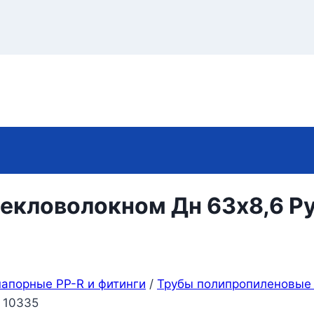
текловолокном Дн 63х8,6 Р
апорные PP-R и фитинги
/
Трубы полипропиленовые
 10335