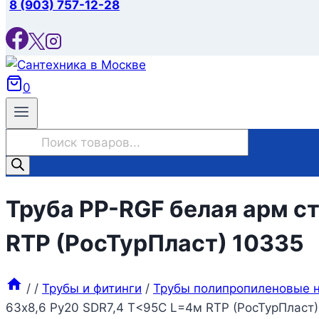
8 (903) 757-12-28
0
Поиск
товаров
Труба PP-RGF белая арм с
RTP (РосТурПласт) 10335
/
/
Трубы и фитинги
/
Трубы полипропиленовые н
63х8,6 Ру20 SDR7,4 Т<95С L=4м RTP (РосТурПласт)