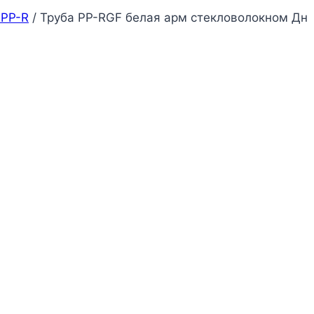
 PP-R
/
Труба PP-RGF белая арм стекловолокном Дн