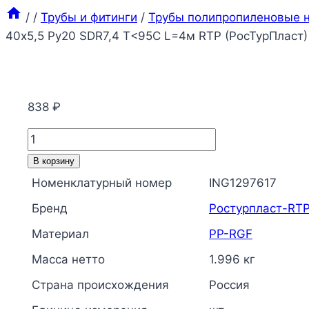
/
/
Трубы и фитинги
/
Трубы полипропиленовые н
40х5,5 Ру20 SDR7,4 Т<95С L=4м RTP (РосТурПласт)
838
₽
Количество
товара
В корзину
Труба
Номенклатурный номер
ING1297617
PP-
Бренд
Ростурпласт-RT
RGF
белая
Материал
PP-RGF
арм
Масса нетто
1.996 кг
стекловолокном
Страна происхождения
Россия
Дн
40х5,5