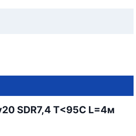
у20 SDR7,4 Т<95С L=4м