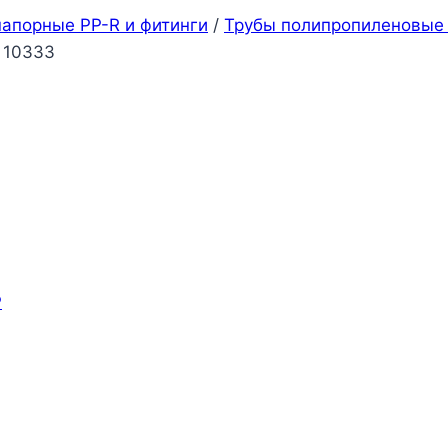
апорные PP-R и фитинги
/
Трубы полипропиленовые
 10333
P