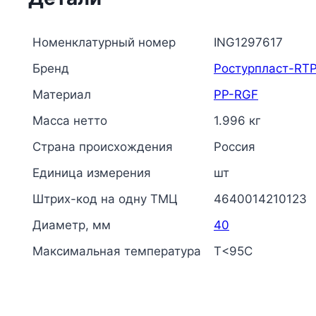
Номенклатурный номер
ING1297617
Бренд
Ростурпласт-RT
Материал
PP-RGF
Масса нетто
1.996 кг
Страна происхождения
Россия
Единица измерения
шт
Штрих-код на одну ТМЦ
4640014210123
Диаметр, мм
40
Максимальная температура
Т<95С