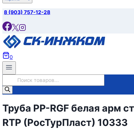
8 (903) 757-12-28
0
Поиск
товаров
Труба PP-RGF белая арм с
RTP (РосТурПласт) 10333