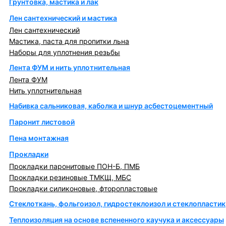
Грунтовка, мастика и лак
Лен сантехнический и мастика
Лен сантехнический
Мастика, паста для пропитки льна
Наборы для уплотнения резьбы
Лента ФУМ и нить уплотнительная
Лента ФУМ
Нить уплотнительная
Набивка сальниковая, каболка и шнур асбестоцементный
Паронит листовой
Пена монтажная
Прокладки
Прокладки паронитовые ПОН-Б, ПМБ
Прокладки резиновые ТМКЩ, МБС
Прокладки силиконовые, фторопластовые
Стеклоткань, фольгоизол, гидростеклоизол и стеклопластик
Теплоизоляция на основе вспененного каучука и аксессуары