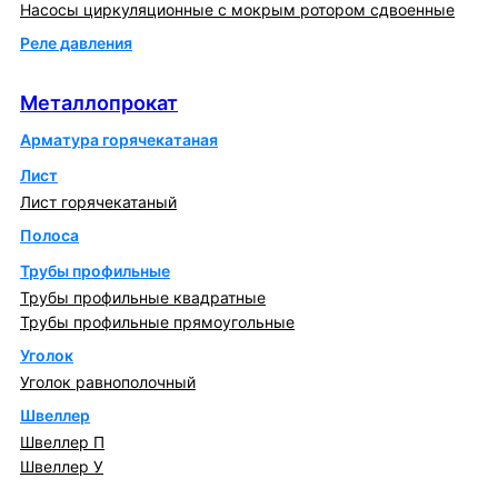
Насосы циркуляционные с мокрым ротором сдвоенные
Реле давления
Металлопрокат
Металлопрокат
Арматура горячекатаная
Лист
Лист горячекатаный
Полоса
Трубы профильные
Трубы профильные квадратные
Трубы профильные прямоугольные
Уголок
Уголок равнополочный
Швеллер
Швеллер П
Швеллер У
Котлы и горелки