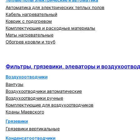
Автоматика для электрических теплых полов
Кабель нагревательный
Коврик с подогревом
Комплектующие и расходные материалы
Маты нагревательные
Обогрев кровли и труб
Фильтры, грязевики, элеваторы и
воздухоотводчики
Фильтры, грязевики, элеваторы и воздухоотво
Воздухоотводчики
Вантузы
Воздухоотводчики автоматические
Воздухоотводчики ручные
Комплектующие для воздухоотводчиков
Краны Маевского
Грязевики
Грязевики вертикальные
Конденсатоотводчики