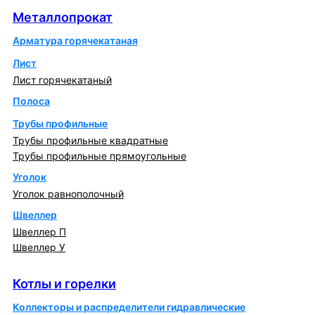
Металлопрокат
Арматура горячекатаная
Лист
Лист горячекатаный
Полоса
Трубы профильные
Трубы профильные квадратные
Трубы профильные прямоугольные
Уголок
Уголок равнополочный
Швеллер
Швеллер П
Швеллер У
Котлы и горелки
Котлы и горелки
Коллекторы и распределители гидравлические