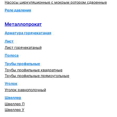
Насосы циркуляционные с мокрым ротором сдвоенные
Реле давления
Металлопрокат
Металлопрокат
Арматура горячекатаная
Лист
Лист горячекатаный
Полоса
Трубы профильные
Трубы профильные квадратные
Трубы профильные прямоугольные
Уголок
Уголок равнополочный
Швеллер
Швеллер П
Швеллер У
Котлы и горелки