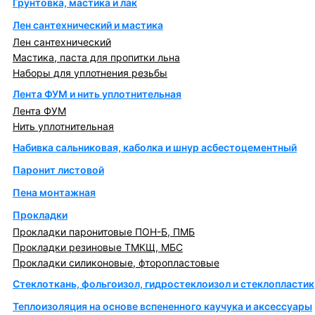
Грунтовка, мастика и лак
Лен сантехнический и мастика
Лен сантехнический
Мастика, паста для пропитки льна
Наборы для уплотнения резьбы
Лента ФУМ и нить уплотнительная
Лента ФУМ
Нить уплотнительная
Набивка сальниковая, каболка и шнур асбестоцементный
Паронит листовой
Пена монтажная
Прокладки
Прокладки паронитовые ПОН-Б, ПМБ
Прокладки резиновые ТМКЩ, МБС
Прокладки силиконовые, фторопластовые
Стеклоткань, фольгоизол, гидростеклоизол и стеклопластик
Теплоизоляция на основе вспененного каучука и аксессуары