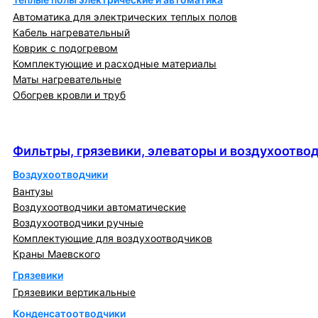
Автоматика для электрических теплых полов
Кабель нагревательный
Коврик с подогревом
Комплектующие и расходные материалы
Маты нагревательные
Обогрев кровли и труб
Фильтры, грязевики, элеваторы и
воздухоотводчики
Фильтры, грязевики, элеваторы и воздухоотво
Воздухоотводчики
Вантузы
Воздухоотводчики автоматические
Воздухоотводчики ручные
Комплектующие для воздухоотводчиков
Краны Маевского
Грязевики
Грязевики вертикальные
Конденсатоотводчики