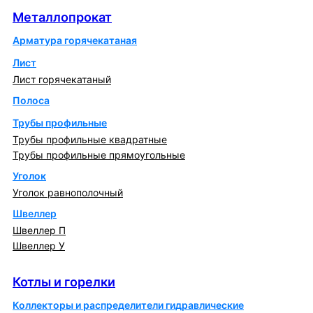
Металлопрокат
Арматура горячекатаная
Лист
Лист горячекатаный
Полоса
Трубы профильные
Трубы профильные квадратные
Трубы профильные прямоугольные
Уголок
Уголок равнополочный
Швеллер
Швеллер П
Швеллер У
Котлы и горелки
Котлы и горелки
Коллекторы и распределители гидравлические