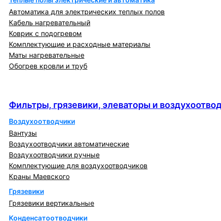
Автоматика для электрических теплых полов
Кабель нагревательный
Коврик с подогревом
Комплектующие и расходные материалы
Маты нагревательные
Обогрев кровли и труб
Фильтры, грязевики, элеваторы и
воздухоотводчики
Фильтры, грязевики, элеваторы и воздухоотво
Воздухоотводчики
Вантузы
Воздухоотводчики автоматические
Воздухоотводчики ручные
Комплектующие для воздухоотводчиков
Краны Маевского
Грязевики
Грязевики вертикальные
Конденсатоотводчики