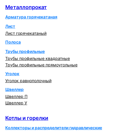
Металлопрокат
Арматура горячекатаная
Лист
Лист горячекатаный
Полоса
Трубы профильные
Трубы профильные квадратные
Трубы профильные прямоугольные
Уголок
Уголок равнополочный
Швеллер
Швеллер П
Швеллер У
Котлы и горелки
Котлы и горелки
Коллекторы и распределители гидравлические