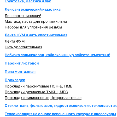
Грунтовка, мастика и лак
Лен сантехнический и мастика
Лен сантехнический
Мастика, паста для пропитки льна
Наборы для уплотнения резьбы
Лента ФУМ и нить уплотнительная
Лента ФУМ
Нить уплотнительная
Набивка сальниковая, каболка и шнур асбестоцементный
Паронит листовой
Пена монтажная
Прокладки
Прокладки паронитовые ПОН-Б, ПМБ
Прокладки резиновые ТМКЩ, МБС
Прокладки силиконовые, фторопластовые
Стеклоткань, фольгоизол, гидростеклоизол и стеклопластик
Теплоизоляция на основе вспененного каучука и аксессуары