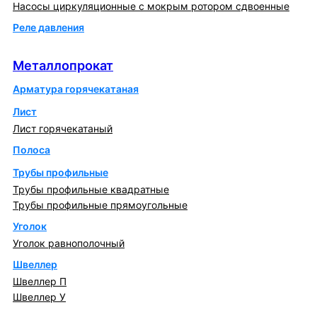
Насосы циркуляционные с мокрым ротором сдвоенные
Реле давления
Металлопрокат
Металлопрокат
Арматура горячекатаная
Лист
Лист горячекатаный
Полоса
Трубы профильные
Трубы профильные квадратные
Трубы профильные прямоугольные
Уголок
Уголок равнополочный
Швеллер
Швеллер П
Швеллер У
Котлы и горелки