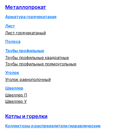
Металлопрокат
Арматура горячекатаная
Лист
Лист горячекатаный
Полоса
Трубы профильные
Трубы профильные квадратные
Трубы профильные прямоугольные
Уголок
Уголок равнополочный
Швеллер
Швеллер П
Швеллер У
Котлы и горелки
Котлы и горелки
Коллекторы и распределители гидравлические