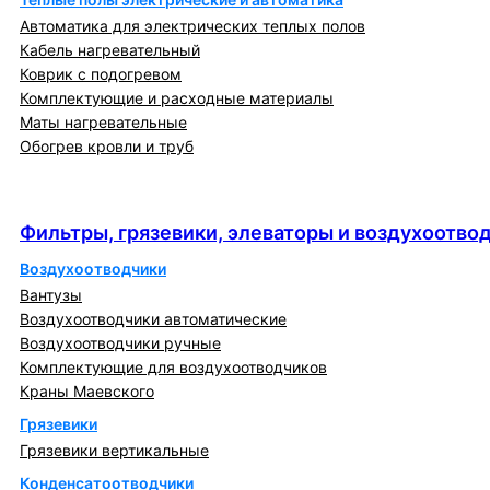
Автоматика для электрических теплых полов
Кабель нагревательный
Коврик с подогревом
Комплектующие и расходные материалы
Маты нагревательные
Обогрев кровли и труб
Фильтры, грязевики, элеваторы и
воздухоотводчики
Фильтры, грязевики, элеваторы и воздухоотво
Воздухоотводчики
Вантузы
Воздухоотводчики автоматические
Воздухоотводчики ручные
Комплектующие для воздухоотводчиков
Краны Маевского
Грязевики
Грязевики вертикальные
Конденсатоотводчики