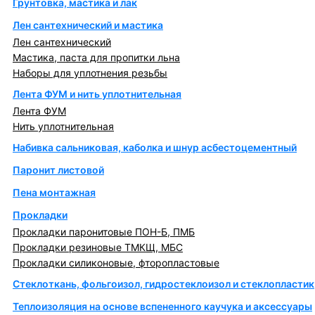
Грунтовка, мастика и лак
Лен сантехнический и мастика
Лен сантехнический
Мастика, паста для пропитки льна
Наборы для уплотнения резьбы
Лента ФУМ и нить уплотнительная
Лента ФУМ
Нить уплотнительная
Набивка сальниковая, каболка и шнур асбестоцементный
Паронит листовой
Пена монтажная
Прокладки
Прокладки паронитовые ПОН-Б, ПМБ
Прокладки резиновые ТМКЩ, МБС
Прокладки силиконовые, фторопластовые
Стеклоткань, фольгоизол, гидростеклоизол и стеклопластик
Теплоизоляция на основе вспененного каучука и аксессуары