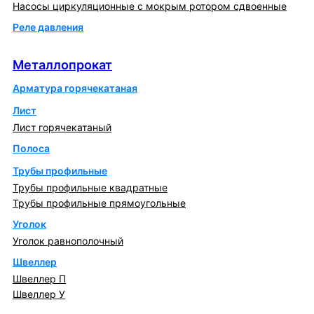
Насосы циркуляционные с мокрым ротором сдвоенные
Реле давления
Металлопрокат
Металлопрокат
Арматура горячекатаная
Лист
Лист горячекатаный
Полоса
Трубы профильные
Трубы профильные квадратные
Трубы профильные прямоугольные
Уголок
Уголок равнополочный
Швеллер
Швеллер П
Швеллер У
Котлы и горелки