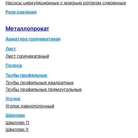
Насосы циркуляционные с мокрым ротором сдвоенные
Реле давления
Металлопрокат
Металлопрокат
Арматура горячекатаная
Лист
Лист горячекатаный
Полоса
Трубы профильные
Трубы профильные квадратные
Трубы профильные прямоугольные
Уголок
Уголок равнополочный
Швеллер
Швеллер П
Швеллер У
Котлы и горелки