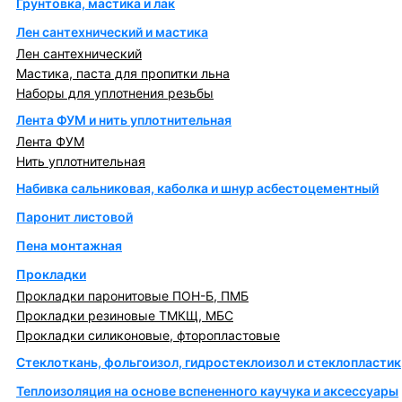
Грунтовка, мастика и лак
Лен сантехнический и мастика
Лен сантехнический
Мастика, паста для пропитки льна
Наборы для уплотнения резьбы
Лента ФУМ и нить уплотнительная
Лента ФУМ
Нить уплотнительная
Набивка сальниковая, каболка и шнур асбестоцементный
Паронит листовой
Пена монтажная
Прокладки
Прокладки паронитовые ПОН-Б, ПМБ
Прокладки резиновые ТМКЩ, МБС
Прокладки силиконовые, фторопластовые
Стеклоткань, фольгоизол, гидростеклоизол и стеклопластик
Теплоизоляция на основе вспененного каучука и аксессуары