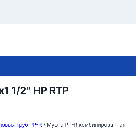
1 1/2″ НР RTP
новых труб PP-R
/
Муфта PP-R комбинированная