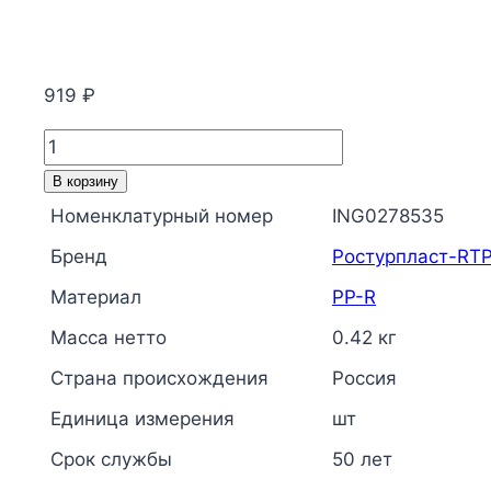
919
₽
Количество
товара
В корзину
Муфта
Номенклатурный номер
ING0278535
PP-
Бренд
Ростурпласт-RT
R
комбинированная
Материал
PP-R
разъемная
Масса нетто
0.42 кг
белая
Страна происхождения
Россия
Дн
50х1
Единица измерения
шт
1/2"
Срок службы
50 лет
НР