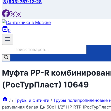
8 (903) 757-12-28
0
Поиск
товаров
Муфта PP-R комбинированн
(РосТурПласт) 10649
/
/
Трубы и фитинги
/
Трубы полипропиленовые н
разъемная белая Дн 50х1 1/2″ НР RTP (РосТурПласт