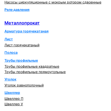
Насосы циркуляционные с мокрым ротором сдвоенные
Реле давления
Металлопрокат
Металлопрокат
Арматура горячекатаная
Лист
Лист горячекатаный
Полоса
Трубы профильные
Трубы профильные квадратные
Трубы профильные прямоугольные
Уголок
Уголок равнополочный
Швеллер
Швеллер П
Швеллер У
Котлы и горелки