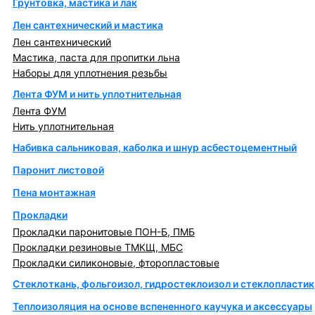
Грунтовка, мастика и лак
Лен сантехнический и мастика
Лен сантехнический
Мастика, паста для пропитки льна
Наборы для уплотнения резьбы
Лента ФУМ и нить уплотнительная
Лента ФУМ
Нить уплотнительная
Набивка сальниковая, каболка и шнур асбестоцементный
Паронит листовой
Пена монтажная
Прокладки
Прокладки паронитовые ПОН-Б, ПМБ
Прокладки резиновые ТМКЩ, МБС
Прокладки силиконовые, фторопластовые
Стеклоткань, фольгоизол, гидростеклоизол и стеклопластик
Теплоизоляция на основе вспененного каучука и аксессуары