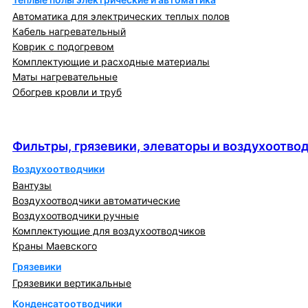
Автоматика для электрических теплых полов
Кабель нагревательный
Коврик с подогревом
Комплектующие и расходные материалы
Маты нагревательные
Обогрев кровли и труб
Фильтры, грязевики, элеваторы и
воздухоотводчики
Фильтры, грязевики, элеваторы и воздухоотво
Воздухоотводчики
Вантузы
Воздухоотводчики автоматические
Воздухоотводчики ручные
Комплектующие для воздухоотводчиков
Краны Маевского
Грязевики
Грязевики вертикальные
Конденсатоотводчики