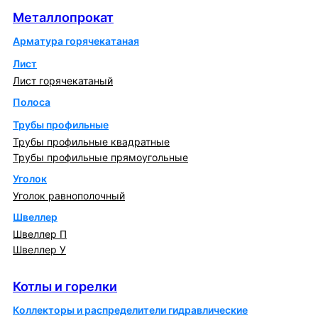
Металлопрокат
Арматура горячекатаная
Лист
Лист горячекатаный
Полоса
Трубы профильные
Трубы профильные квадратные
Трубы профильные прямоугольные
Уголок
Уголок равнополочный
Швеллер
Швеллер П
Швеллер У
Котлы и горелки
Котлы и горелки
Коллекторы и распределители гидравлические