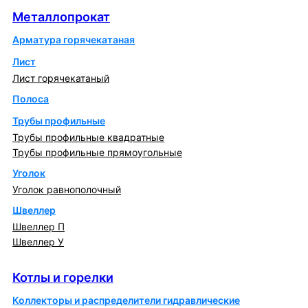
Металлопрокат
Арматура горячекатаная
Лист
Лист горячекатаный
Полоса
Трубы профильные
Трубы профильные квадратные
Трубы профильные прямоугольные
Уголок
Уголок равнополочный
Швеллер
Швеллер П
Швеллер У
Котлы и горелки
Котлы и горелки
Коллекторы и распределители гидравлические