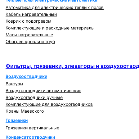
Автоматика для электрических теплых полов
Кабель нагревательный
Коврик с подогревом
Комплектующие и расходные материалы
Маты нагревательные
Обогрев кровли и труб
Фильтры, грязевики, элеваторы и
воздухоотводчики
Фильтры, грязевики, элеваторы и воздухоотво
Воздухоотводчики
Вантузы
Воздухоотводчики автоматические
Воздухоотводчики ручные
Комплектующие для воздухоотводчиков
Краны Маевского
Грязевики
Грязевики вертикальные
Конденсатоотводчики