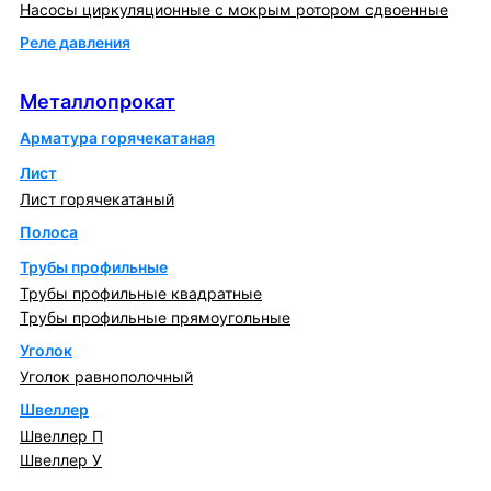
Насосы циркуляционные с мокрым ротором сдвоенные
Реле давления
Металлопрокат
Металлопрокат
Арматура горячекатаная
Лист
Лист горячекатаный
Полоса
Трубы профильные
Трубы профильные квадратные
Трубы профильные прямоугольные
Уголок
Уголок равнополочный
Швеллер
Швеллер П
Швеллер У
Котлы и горелки