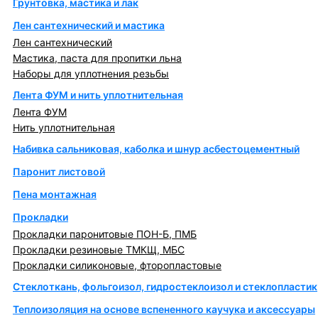
Грунтовка, мастика и лак
Лен сантехнический и мастика
Лен сантехнический
Мастика, паста для пропитки льна
Наборы для уплотнения резьбы
Лента ФУМ и нить уплотнительная
Лента ФУМ
Нить уплотнительная
Набивка сальниковая, каболка и шнур асбестоцементный
Паронит листовой
Пена монтажная
Прокладки
Прокладки паронитовые ПОН-Б, ПМБ
Прокладки резиновые ТМКЩ, МБС
Прокладки силиконовые, фторопластовые
Стеклоткань, фольгоизол, гидростеклоизол и стеклопластик
Теплоизоляция на основе вспененного каучука и аксессуары