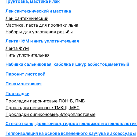
Грунтовка, мастика и лак
Лен сантехнический и мастика
Лен сантехнический
Мастика, паста для пропитки льна
Наборы для уплотнения резьбы
Лента ФУМ и нить уплотнительная
Лента ФУМ
Нить уплотнительная
Набивка сальниковая, каболка и шнур асбестоцементный
Паронит листовой
Пена монтажная
Прокладки
Прокладки паронитовые ПОН-Б, ПМБ
Прокладки резиновые ТМКЩ, МБС
Прокладки силиконовые, фторопластовые
Стеклоткань, фольгоизол, гидростеклоизол и стеклопластик
Теплоизоляция на основе вспененного каучука и аксессуары