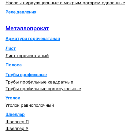
Насосы циркуляционные с мокрым ротором сдвоенные
Реле давления
Металлопрокат
Металлопрокат
Арматура горячекатаная
Лист
Лист горячекатаный
Полоса
Трубы профильные
Трубы профильные квадратные
Трубы профильные прямоугольные
Уголок
Уголок равнополочный
Швеллер
Швеллер П
Швеллер У
Котлы и горелки