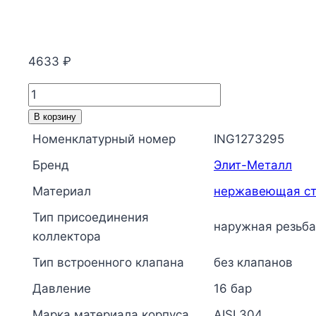
4633
₽
Количество
товара
В корзину
Коллектор
Номенклатурный номер
ING1273295
нержавеющая
Бренд
Элит-Металл
сталь
Ду
Материал
нержавеющая ст
50
Тип присоединения
1
наружная резьба
коллектора
1/4"
Тип встроенного клапана
без клапанов
НР
на
Давление
16 бар
6
Марка материала корпуса
AISI 304