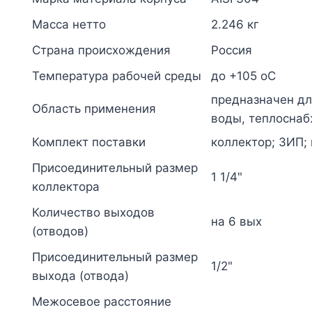
вых
1/2"
Масса нетто
2.246 кг
НР
Страна происхождения
Россия
м/
Температура рабочей среды
до +105 oC
о
100мм
предназначен дл
Область применения
Элит-
воды, теплоснаб
Металл
Комплект поставки
коллектор; ЗИП; 
7104
Присоединительный размер
1 1/4"
коллектора
Количество выходов
на 6 вых
(отводов)
Присоединительный размер
1/2"
выхода (отвода)
Межосевое расстояние