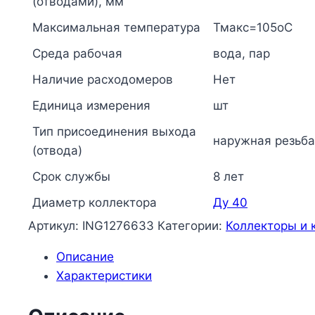
(отводами), мм
Максимальная температура
Тмакс=105оС
Среда рабочая
вода, пар
Наличие расходомеров
Нет
Единица измерения
шт
Тип присоединения выхода
наружная резьба
(отвода)
Срок службы
8 лет
Диаметр коллектора
Ду 40
Артикул:
ING1276633
Категории:
Коллекторы и 
Описание
Характеристики