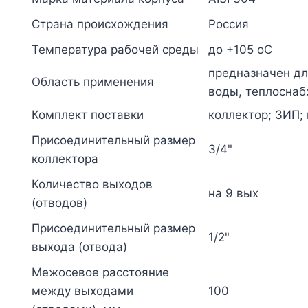
1/2"
НР
Страна происхождения
Россия
м/
Температура рабочей среды
до +105 oC
о
предназначен дл
100мм
Область применения
воды, теплоснаб
Элит-
Комплект поставки
коллектор; ЗИП; 
Металл
5107
Присоединительный размер
3/4"
коллектора
Количество выходов
на 9 вых
(отводов)
Присоединительный размер
1/2"
выхода (отвода)
Межосевое расстояние
между выходами
100