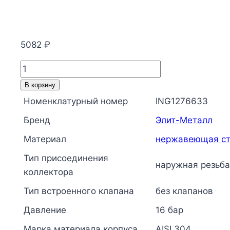
5082
₽
Количество
товара
В корзину
Коллектор
Номенклатурный номер
ING1276633
нержавеющая
Бренд
Элит-Металл
сталь
Ду
Материал
нержавеющая ст
40
Тип присоединения
3/4"
наружная резьба
коллектора
НР
Тип встроенного клапана
без клапанов
на
9
Давление
16 бар
вых
Марка материала корпуса
AISI 304