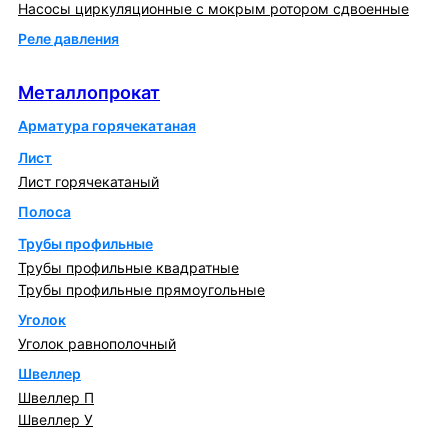
Насосы циркуляционные с мокрым ротором сдвоенные
Реле давления
Металлопрокат
Металлопрокат
Арматура горячекатаная
Лист
Лист горячекатаный
Полоса
Трубы профильные
Трубы профильные квадратные
Трубы профильные прямоугольные
Уголок
Уголок равнополочный
Швеллер
Швеллер П
Швеллер У
Котлы и горелки