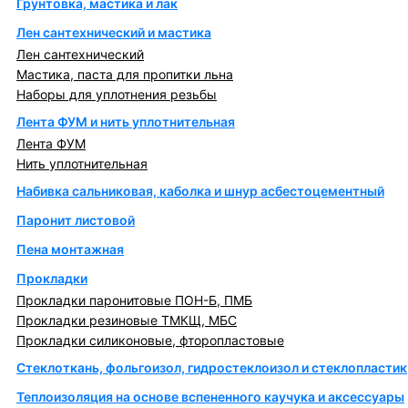
Грунтовка, мастика и лак
Лен сантехнический и мастика
Лен сантехнический
Мастика, паста для пропитки льна
Наборы для уплотнения резьбы
Лента ФУМ и нить уплотнительная
Лента ФУМ
Нить уплотнительная
Набивка сальниковая, каболка и шнур асбестоцементный
Паронит листовой
Пена монтажная
Прокладки
Прокладки паронитовые ПОН-Б, ПМБ
Прокладки резиновые ТМКЩ, МБС
Прокладки силиконовые, фторопластовые
Стеклоткань, фольгоизол, гидростеклоизол и стеклопластик
Теплоизоляция на основе вспененного каучука и аксессуары