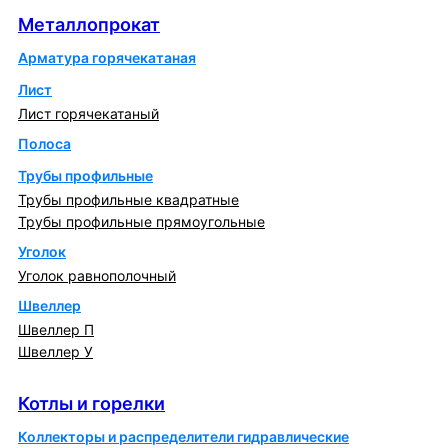
Металлопрокат
Арматура горячекатаная
Лист
Лист горячекатаный
Полоса
Трубы профильные
Трубы профильные квадратные
Трубы профильные прямоугольные
Уголок
Уголок равнополочный
Швеллер
Швеллер П
Швеллер У
Котлы и горелки
Котлы и горелки
Коллекторы и распределители гидравлические