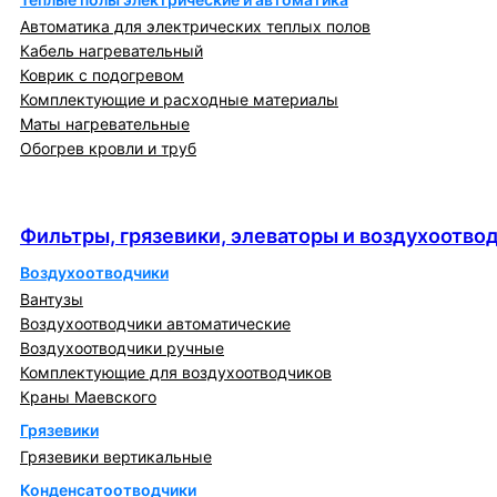
Автоматика для электрических теплых полов
Кабель нагревательный
Коврик с подогревом
Комплектующие и расходные материалы
Маты нагревательные
Обогрев кровли и труб
Фильтры, грязевики, элеваторы и
воздухоотводчики
Фильтры, грязевики, элеваторы и воздухоотво
Воздухоотводчики
Вантузы
Воздухоотводчики автоматические
Воздухоотводчики ручные
Комплектующие для воздухоотводчиков
Краны Маевского
Грязевики
Грязевики вертикальные
Конденсатоотводчики