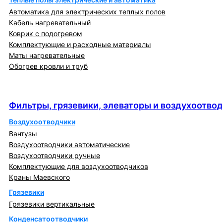
Автоматика для электрических теплых полов
Кабель нагревательный
Коврик с подогревом
Комплектующие и расходные материалы
Маты нагревательные
Обогрев кровли и труб
Фильтры, грязевики, элеваторы и
воздухоотводчики
Фильтры, грязевики, элеваторы и воздухоотво
Воздухоотводчики
Вантузы
Воздухоотводчики автоматические
Воздухоотводчики ручные
Комплектующие для воздухоотводчиков
Краны Маевского
Грязевики
Грязевики вертикальные
Конденсатоотводчики