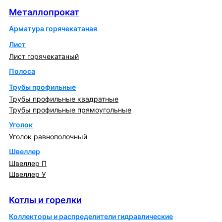
Металлопрокат
Арматура горячекатаная
Лист
Лист горячекатаный
Полоса
Трубы профильные
Трубы профильные квадратные
Трубы профильные прямоугольные
Уголок
Уголок равнополочный
Швеллер
Швеллер П
Швеллер У
Котлы и горелки
Котлы и горелки
Коллекторы и распределители гидравлические