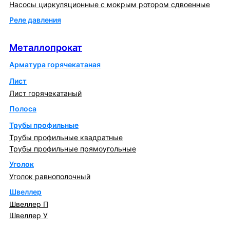
Насосы циркуляционные с мокрым ротором сдвоенные
Реле давления
Металлопрокат
Металлопрокат
Арматура горячекатаная
Лист
Лист горячекатаный
Полоса
Трубы профильные
Трубы профильные квадратные
Трубы профильные прямоугольные
Уголок
Уголок равнополочный
Швеллер
Швеллер П
Швеллер У
Котлы и горелки