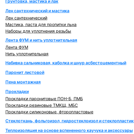
Грунтовка, мастика и лак
Лен сантехнический и мастика
Лен сантехнический
Мастика, паста для пропитки льна
Наборы для уплотнения резьбы
Лента ФУМ и нить уплотнительная
Лента ФУМ
Нить уплотнительная
Набивка сальниковая, каболка и шнур асбестоцементный
Паронит листовой
Пена монтажная
Прокладки
Прокладки паронитовые ПОН-Б, ПМБ
Прокладки резиновые ТМКЩ, МБС
Прокладки силиконовые, фторопластовые
Стеклоткань, фольгоизол, гидростеклоизол и стеклопластик
Теплоизоляция на основе вспененного каучука и аксессуары