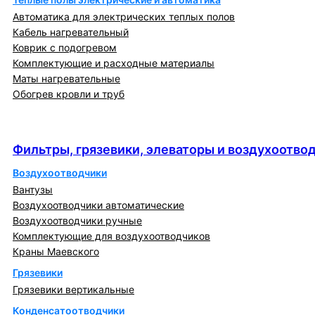
Автоматика для электрических теплых полов
Кабель нагревательный
Коврик с подогревом
Комплектующие и расходные материалы
Маты нагревательные
Обогрев кровли и труб
Фильтры, грязевики, элеваторы и
воздухоотводчики
Фильтры, грязевики, элеваторы и воздухоотво
Воздухоотводчики
Вантузы
Воздухоотводчики автоматические
Воздухоотводчики ручные
Комплектующие для воздухоотводчиков
Краны Маевского
Грязевики
Грязевики вертикальные
Конденсатоотводчики