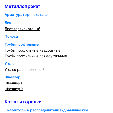
Металлопрокат
Арматура горячекатаная
Лист
Лист горячекатаный
Полоса
Трубы профильные
Трубы профильные квадратные
Трубы профильные прямоугольные
Уголок
Уголок равнополочный
Швеллер
Швеллер П
Швеллер У
Котлы и горелки
Котлы и горелки
Коллекторы и распределители гидравлические