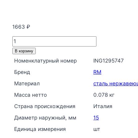
1663
₽
Количество
товара
В корзину
Угольник
Номенклатурный номер
ING1295747
сталь
Бренд
RM
нерж
AISI
Материал
сталь нержавею
316L
Масса нетто
0.078 кг
90гр
Страна происхождения
Италия
Дн
15х1/2"
Диаметр наружный, мм
15
Ру16
Единица измерения
шт
пресс/