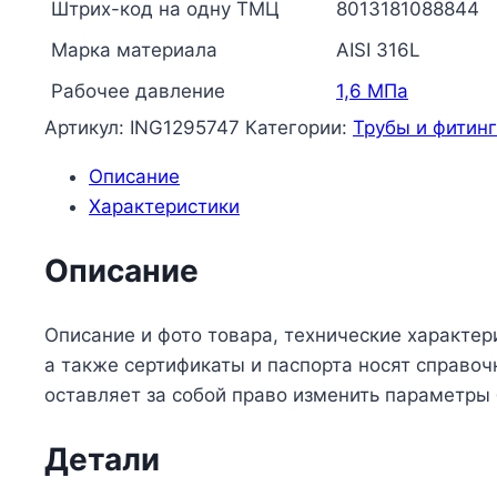
ВР
Штрих-код на одну ТМЦ
8013181088844
Inoxpres
Марка материала
AISI 316L
RM
Рабочее давление
1,6 МПа
198102015
Артикул:
ING1295747
Категории:
Трубы и фитин
Описание
Характеристики
Описание
Описание и фото товара, технические характер
а также сертификаты и паспорта носят справо
оставляет за собой право изменить параметры
Детали