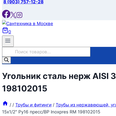
8 (903) 757-12-28
0
Поиск
товаров
Угольник сталь нерж AISI 3
198102015
/
/
Трубы и фитинги
/
Трубы из нержавеющей, уг
15х1/2″ Ру16 пресс/ВР Inoxpres RM 198102015