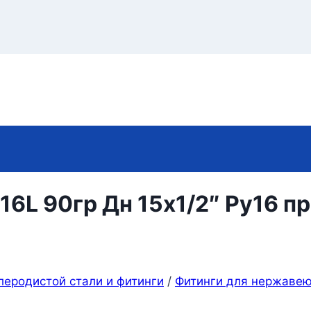
16L 90гр Дн 15х1/2″ Ру16 п
леродистой стали и фитинги
/
Фитинги для нержаве