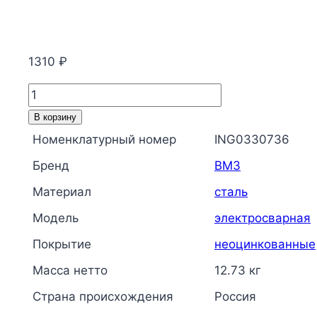
1310
₽
Количество
товара
В корзину
Труба
Номенклатурный номер
ING0330736
сталь
Бренд
ВМЗ
электросварная
прямошовная
Материал
сталь
Дн
Модель
электросварная
133х4,0
Покрытие
неоцинкованные
(Ду
125)
Масса нетто
12.73 кг
ГОСТ
Страна происхождения
Россия
10704-