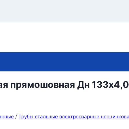
ая прямошовная Дн 133х4,0
арные
/
Трубы стальные электросварные неоцинков