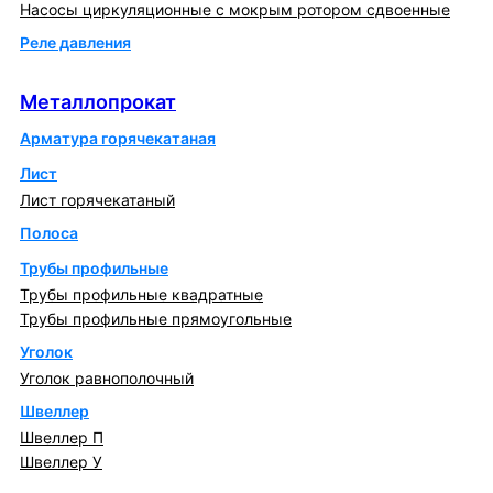
Насосы циркуляционные с мокрым ротором сдвоенные
Реле давления
Металлопрокат
Металлопрокат
Арматура горячекатаная
Лист
Лист горячекатаный
Полоса
Трубы профильные
Трубы профильные квадратные
Трубы профильные прямоугольные
Уголок
Уголок равнополочный
Швеллер
Швеллер П
Швеллер У
Котлы и горелки