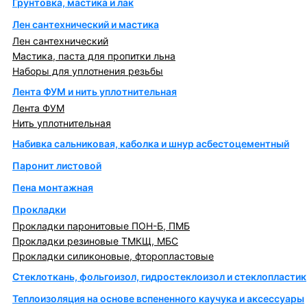
Грунтовка, мастика и лак
Лен сантехнический и мастика
Лен сантехнический
Мастика, паста для пропитки льна
Наборы для уплотнения резьбы
Лента ФУМ и нить уплотнительная
Лента ФУМ
Нить уплотнительная
Набивка сальниковая, каболка и шнур асбестоцементный
Паронит листовой
Пена монтажная
Прокладки
Прокладки паронитовые ПОН-Б, ПМБ
Прокладки резиновые ТМКЩ, МБС
Прокладки силиконовые, фторопластовые
Стеклоткань, фольгоизол, гидростеклоизол и стеклопластик
Теплоизоляция на основе вспененного каучука и аксессуары