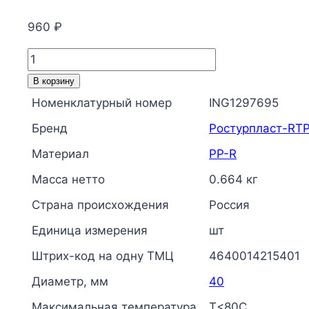
960
₽
Количество
товара
В корзину
Труба
Номенклатурный номер
ING1297695
PP-
Бренд
Ростурпласт-RT
R
серая
Материал
PP-R
Дн
Масса нетто
0.664 кг
40х6,7
Страна происхождения
Россия
Ру20
SDR6
Единица измерения
шт
Т
Штрих-код на одну ТМЦ
4640014215401
Диаметр, мм
40
Максимальная температура
Т<80С