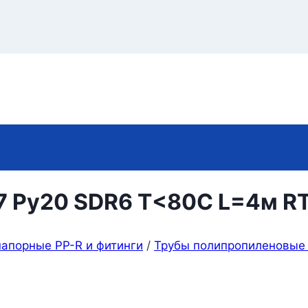
,7 Ру20 SDR6 Т<80С L=4м R
апорные PP-R и фитинги
/
Трубы полипропиленовые