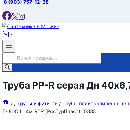
8 (903) 757-12-28
0
Поиск
товаров
Труба PP-R серая Дн 40х6
/
/
Трубы и фитинги
/
Трубы полипропиленовые н
Т<80С L=4м RTP (РосТурПласт) 10883