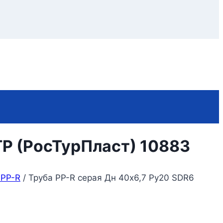
TP (РосТурПласт) 10883
 PP-R
/
Труба PP-R серая Дн 40х6,7 Ру20 SDR6