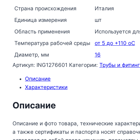
обжим/
Страна происхождения
Италия
ВР
Единица измерения
шт
под
евроконус
Область применения
Используется дл
R178E
Температура рабочей среды
от 5 до +110 oC
Giacomini
Диаметр, мм
16
R178EY125
Артикул:
ING1276601
Категории:
Трубы и фитин
Описание
Характеристики
Описание
Описание и фото товара, технические характер
а также сертификаты и паспорта носят справо