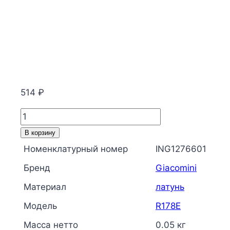
514
₽
Количество
товара
В корзину
Соединитель
Номенклатурный номер
ING1276601
латунь
Бренд
Giacomini
для
медных
Материал
латунь
труб
Модель
R178E
Дн
Масса нетто
0.05 кг
16х1/2"