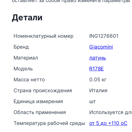
оставляет за собой право изменить параметры
Детали
Номенклатурный номер
ING1276601
Бренд
Giacomini
Материал
латунь
Модель
R178E
Масса нетто
0.05 кг
Страна происхождения
Италия
Единица измерения
шт
Область применения
Используется дл
Температура рабочей среды
от 5 до +110 oC