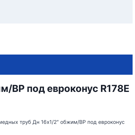
им/ВР под евроконус R178E
медных труб Дн 16х1/2″ обжим/ВР под евроконус