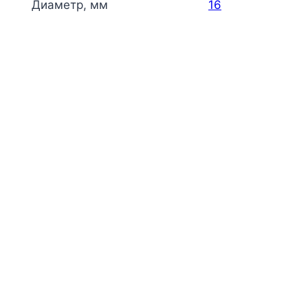
Диаметр, мм
16
Кольцо медь со снятой фаской Дн