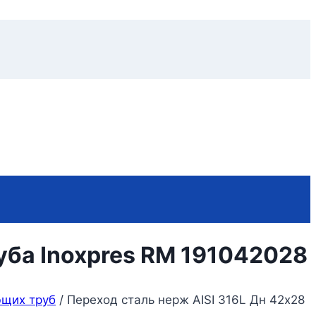
руба Inoxpres RM 191042028
ющих труб
/
Переход сталь нерж AISI 316L Дн 42х28