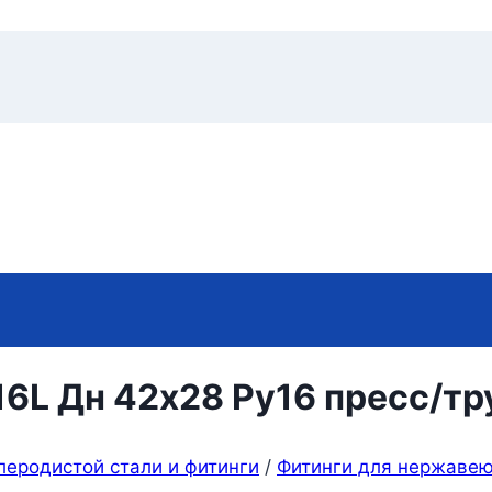
16L Дн 42х28 Ру16 пресс/т
леродистой стали и фитинги
/
Фитинги для нержаве