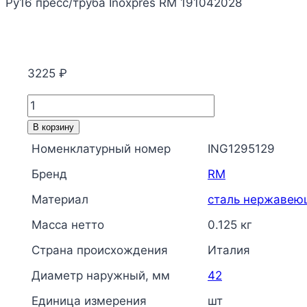
Ру16 пресс/труба Inoxpres RM 191042028
3225
₽
Количество
товара
В корзину
Переход
Номенклатурный номер
ING1295129
сталь
Бренд
RM
нерж
AISI
Материал
сталь нержавею
316L
Масса нетто
0.125 кг
Дн
Страна происхождения
Италия
42х28
Ру16
Диаметр наружный, мм
42
пресс/
Единица измерения
шт
труба