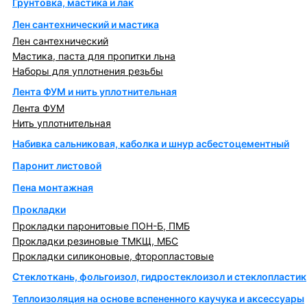
Грунтовка, мастика и лак
Лен сантехнический и мастика
Лен сантехнический
Мастика, паста для пропитки льна
Наборы для уплотнения резьбы
Лента ФУМ и нить уплотнительная
Лента ФУМ
Нить уплотнительная
Набивка сальниковая, каболка и шнур асбестоцементный
Паронит листовой
Пена монтажная
Прокладки
Прокладки паронитовые ПОН-Б, ПМБ
Прокладки резиновые ТМКЩ, МБС
Прокладки силиконовые, фторопластовые
Стеклоткань, фольгоизол, гидростеклоизол и стеклопластик
Теплоизоляция на основе вспененного каучука и аксессуары