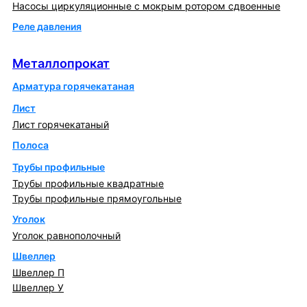
Насосы циркуляционные с мокрым ротором сдвоенные
Реле давления
Металлопрокат
Металлопрокат
Арматура горячекатаная
Лист
Лист горячекатаный
Полоса
Трубы профильные
Трубы профильные квадратные
Трубы профильные прямоугольные
Уголок
Уголок равнополочный
Швеллер
Швеллер П
Швеллер У
Котлы и горелки