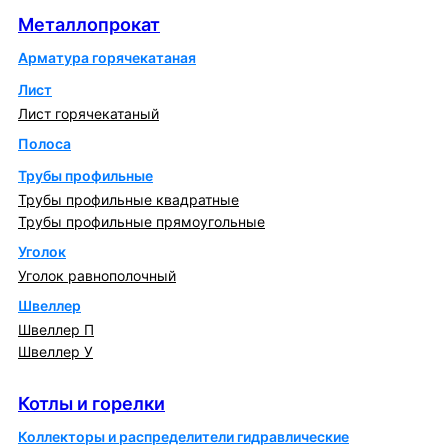
Металлопрокат
Арматура горячекатаная
Лист
Лист горячекатаный
Полоса
Трубы профильные
Трубы профильные квадратные
Трубы профильные прямоугольные
Уголок
Уголок равнополочный
Швеллер
Швеллер П
Швеллер У
Котлы и горелки
Котлы и горелки
Коллекторы и распределители гидравлические