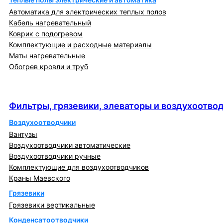
Автоматика для электрических теплых полов
Кабель нагревательный
Коврик с подогревом
Комплектующие и расходные материалы
Маты нагревательные
Обогрев кровли и труб
Фильтры, грязевики, элеваторы и
воздухоотводчики
Фильтры, грязевики, элеваторы и воздухоотво
Воздухоотводчики
Вантузы
Воздухоотводчики автоматические
Воздухоотводчики ручные
Комплектующие для воздухоотводчиков
Краны Маевского
Грязевики
Грязевики вертикальные
Конденсатоотводчики