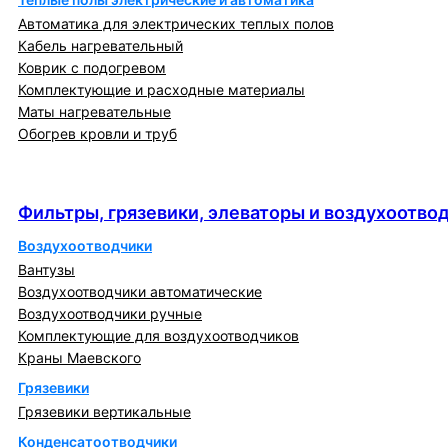
Автоматика для электрических теплых полов
Кабель нагревательный
Коврик с подогревом
Комплектующие и расходные материалы
Маты нагревательные
Обогрев кровли и труб
Фильтры, грязевики, элеваторы и
воздухоотводчики
Фильтры, грязевики, элеваторы и воздухоотво
Воздухоотводчики
Вантузы
Воздухоотводчики автоматические
Воздухоотводчики ручные
Комплектующие для воздухоотводчиков
Краны Маевского
Грязевики
Грязевики вертикальные
Конденсатоотводчики