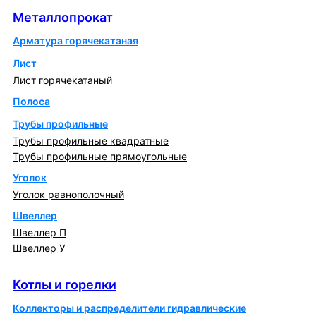
Металлопрокат
Арматура горячекатаная
Лист
Лист горячекатаный
Полоса
Трубы профильные
Трубы профильные квадратные
Трубы профильные прямоугольные
Уголок
Уголок равнополочный
Швеллер
Швеллер П
Швеллер У
Котлы и горелки
Котлы и горелки
Коллекторы и распределители гидравлические