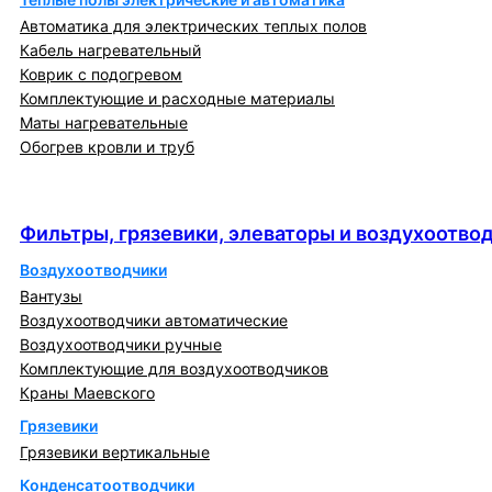
Автоматика для электрических теплых полов
Кабель нагревательный
Коврик с подогревом
Комплектующие и расходные материалы
Маты нагревательные
Обогрев кровли и труб
Фильтры, грязевики, элеваторы и
воздухоотводчики
Фильтры, грязевики, элеваторы и воздухоотво
Воздухоотводчики
Вантузы
Воздухоотводчики автоматические
Воздухоотводчики ручные
Комплектующие для воздухоотводчиков
Краны Маевского
Грязевики
Грязевики вертикальные
Конденсатоотводчики