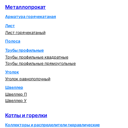
Металлопрокат
Арматура горячекатаная
Лист
Лист горячекатаный
Полоса
Трубы профильные
Трубы профильные квадратные
Трубы профильные прямоугольные
Уголок
Уголок равнополочный
Швеллер
Швеллер П
Швеллер У
Котлы и горелки
Котлы и горелки
Коллекторы и распределители гидравлические