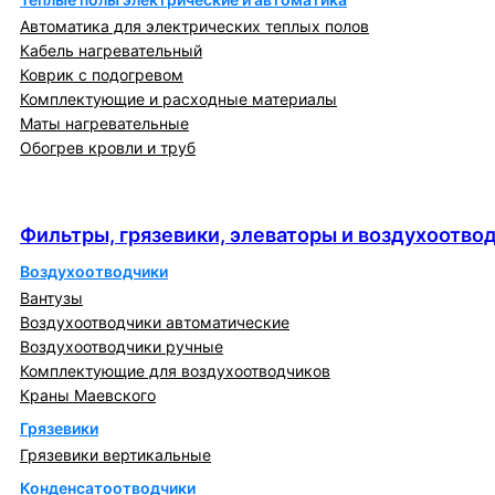
Автоматика для электрических теплых полов
Кабель нагревательный
Коврик с подогревом
Комплектующие и расходные материалы
Маты нагревательные
Обогрев кровли и труб
Фильтры, грязевики, элеваторы и
воздухоотводчики
Фильтры, грязевики, элеваторы и воздухоотво
Воздухоотводчики
Вантузы
Воздухоотводчики автоматические
Воздухоотводчики ручные
Комплектующие для воздухоотводчиков
Краны Маевского
Грязевики
Грязевики вертикальные
Конденсатоотводчики