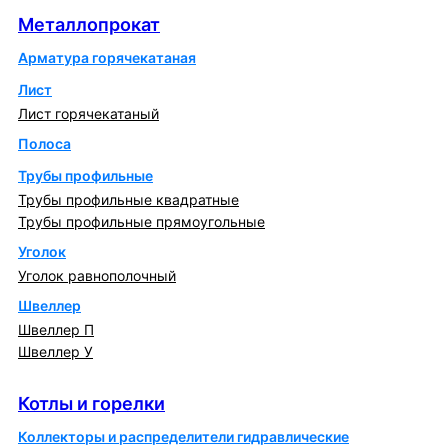
Металлопрокат
Арматура горячекатаная
Лист
Лист горячекатаный
Полоса
Трубы профильные
Трубы профильные квадратные
Трубы профильные прямоугольные
Уголок
Уголок равнополочный
Швеллер
Швеллер П
Швеллер У
Котлы и горелки
Котлы и горелки
Коллекторы и распределители гидравлические