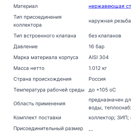
32
Материал
нержавеющая ст
1"
Тип присоединения
НР
наружная резьба
коллектора
на
4
Тип встроенного клапана
без клапанов
вых
Давление
16 бар
1/2"
НР
Марка материала корпуса
AISI 304
м/
Масса нетто
1.012 кг
о
Страна происхождения
Россия
100мм
Элит-
Температура рабочей среды
до +105 oC
Металл
предназначен дл
Область применения
2082
воды, теплоснаб
Комплект поставки
коллектор; ЗИП; 
Присоединительный размер