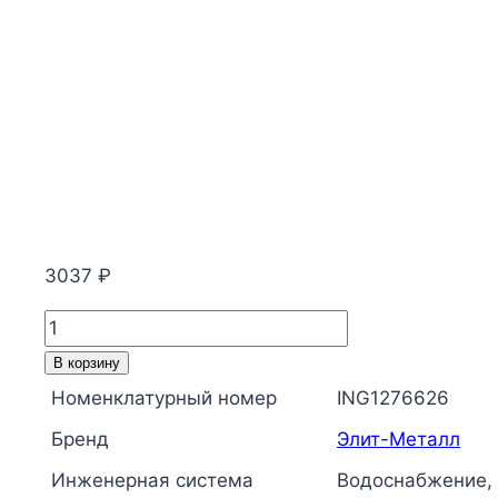
3037
₽
Количество
товара
В корзину
Коллектор
Номенклатурный номер
ING1276626
нержавеющая
Бренд
Элит-Металл
сталь
Ду
Инженерная система
Водоснабжение,