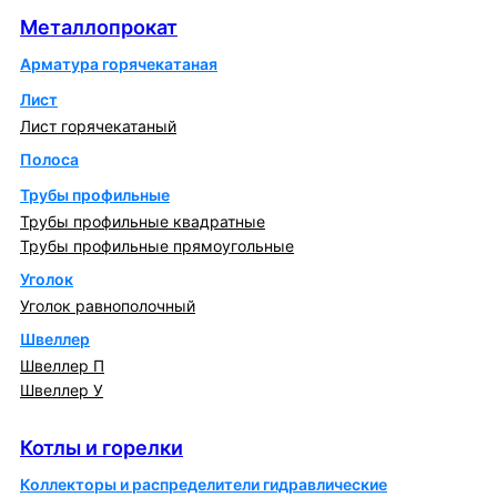
Металлопрокат
Арматура горячекатаная
Лист
Лист горячекатаный
Полоса
Трубы профильные
Трубы профильные квадратные
Трубы профильные прямоугольные
Уголок
Уголок равнополочный
Швеллер
Швеллер П
Швеллер У
Котлы и горелки
Котлы и горелки
Коллекторы и распределители гидравлические