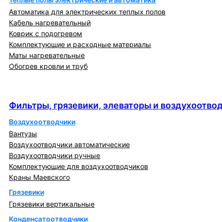
Автоматика для электрических теплых полов
Кабель нагревательный
Коврик с подогревом
Комплектующие и расходные материалы
Маты нагревательные
Обогрев кровли и труб
Фильтры, грязевики, элеваторы и
воздухоотводчики
Фильтры, грязевики, элеваторы и воздухоотво
Воздухоотводчики
Вантузы
Воздухоотводчики автоматические
Воздухоотводчики ручные
Комплектующие для воздухоотводчиков
Краны Маевского
Грязевики
Грязевики вертикальные
Конденсатоотводчики